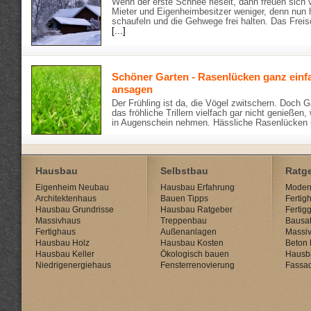
Wenn der erste Schnee rieselt, dann freuen sich v
Mieter und Eigenheimbesitzer weniger, denn nun 
schaufeln und die Gehwege frei halten. Das Freis
[...]
Schöner Garten - Rasenlücken ganz ein
ansagen
Der Frühling ist da, die Vögel zwitschern. Doch 
das fröhliche Trillern vielfach gar nicht genießen
in Augenschein nehmen. Hässliche Rasenlücken
Hausbau
Selbstbau
Ratg
Eigenheim Neubau
Hausbau Erfahrung
Modern
Architektenhaus
Bauen Tipps
Fertig
Hausbau Grundrisse
Hausbau Ratgeber
Fertig
Massivhaus
Treppenbau
Bausat
Fertighaus
Außenanlagen
Massi
Hausbau Holz
Hausbau Kosten
Beton 
Hausbau Keller
Ökologisch bauen
Hausb
Niedrigenergiehaus
Fensterrenovierung
Fassa