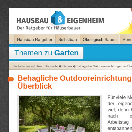
Hausbau Ratgeber
Selbstbau
Ökologisch Bauen
Reno
Themen zu
Garten
Sie befinden sich hier:
Startseite
�
Garten
�
Behagliche Outdooreinrichtungen im Übe
Behagliche Outdooreinrichtung
Überblick
Für viele 
der eigen
viel, denn 
nach e
Arbeits
entspan