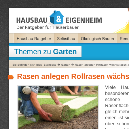
Hausbau Ratgeber
Selbstbau
Ökologisch Bauen
Reno
Themen zu
Garten
Sie befinden sich hier:
Startseite
�
Garten
�
Rasen anlegen Rollrasen wächst rasch 
Rasen anlegen Rollrasen wächs
Viele Hau
besondere
schöne
Rasenflä
gleich mehr
einen ist s
über schön