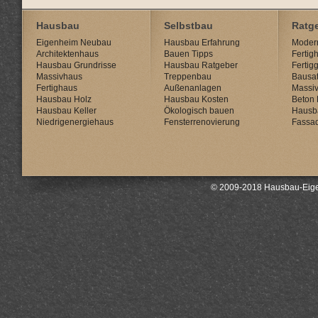
Hausbau
Selbstbau
Ratg
Eigenheim Neubau
Hausbau Erfahrung
Modern
Architektenhaus
Bauen Tipps
Fertig
Hausbau Grundrisse
Hausbau Ratgeber
Fertig
Massivhaus
Treppenbau
Bausat
Fertighaus
Außenanlagen
Massi
Hausbau Holz
Hausbau Kosten
Beton 
Hausbau Keller
Ökologisch bauen
Hausb
Niedrigenergiehaus
Fensterrenovierung
Fassa
© 2009-2018 Hausbau-Eige