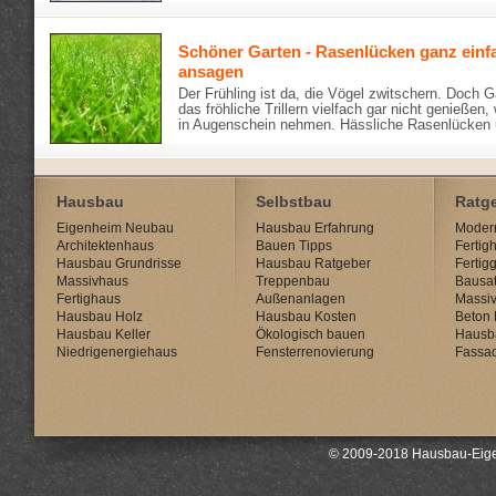
Schöner Garten - Rasenlücken ganz ein
ansagen
Der Frühling ist da, die Vögel zwitschern. Doch 
das fröhliche Trillern vielfach gar nicht genießen
in Augenschein nehmen. Hässliche Rasenlücken
Hausbau
Selbstbau
Ratg
Eigenheim Neubau
Hausbau Erfahrung
Modern
Architektenhaus
Bauen Tipps
Fertig
Hausbau Grundrisse
Hausbau Ratgeber
Fertig
Massivhaus
Treppenbau
Bausat
Fertighaus
Außenanlagen
Massi
Hausbau Holz
Hausbau Kosten
Beton 
Hausbau Keller
Ökologisch bauen
Hausb
Niedrigenergiehaus
Fensterrenovierung
Fassa
© 2009-2018 Hausbau-Eige