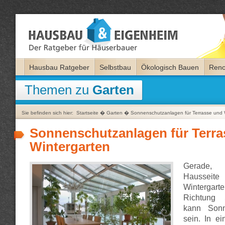
Hausbau Ratgeber
Selbstbau
Ökologisch Bauen
Reno
Themen zu
Garten
Sie befinden sich hier:
Startseite
�
Garten
�
Sonnenschutzanlagen für Terrasse und 
Sonnenschutzanlagen für Terra
Wintergarten
Gerade
Haussei
Winterga
Richtung 
kann Sonn
sein. In e