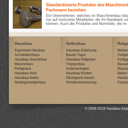
Standardisierte Produkte des Maschine
Fachmann beziehen
Ein Unternehmen, welches im Maschinenbau tätig 
nur auf motivierte Mitarbeiter, die ihr Handwerk v
können. Auch die Produkte und Normteile, die im
Hausbau
Selbstbau
Ratg
Eigenheim Neubau
Hausbau Erfahrung
Modern
Architektenhaus
Bauen Tipps
Fertig
Hausbau Grundrisse
Hausbau Ratgeber
Fertig
Massivhaus
Treppenbau
Bausat
Fertighaus
Außenanlagen
Massi
Hausbau Holz
Hausbau Kosten
Beton 
Hausbau Keller
Ökologisch bauen
Hausb
Niedrigenergiehaus
Fensterrenovierung
Fassa
© 2009-2018 Hausbau-Eige