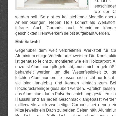
Zunächst 
entschiede
wo der Ca
werden soll. So gibt es frei stehende Modelle aber
Anlehnlösungen. Neben Holz kommt als Werkstoff
infrage. Auch Carports auch Aluminium könne
geschickten Heimwerkern selbst aufgebaut werden.
Materialwahl
Gegenüber dem weit verbreiteten Werkstoff für Car
Aluminium einige Vorteile aufzuweisen: Die Konstrukt
ist genauso leicht zu montieren wie ein Holzcarport. 
dazu ist Aluminium pflegeleicht, muss nicht regelmäßi
behandelt werden, um die Wetterfestigkeit zu ge
leichten Aluminiumprofile lassen sich nicht nur leic
sie sind langlebig und können einfach zum Bei
Hochdruckreiniger gesäubert werden. Farblich lassen 
aus Aluminium durch Pulverbeschichtung gestalten, so
Hausstil und an jeden Geschmack angepasst werden
mittlerweile auch zweiseitige Carports, bei denen e
Mitte jeweils ein Dach zu beiden Seiten hält. Aluminiu
Pultdach, mit Satteldach, aber eben auch mi