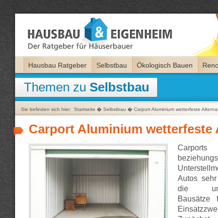
Hausbau Ratgeber
Selbstbau
Ökologisch Bauen
Reno
Themen zu
Selbstbau
Sie befinden sich hier:
Startseite
�
Selbstbau
�
Carport Aluminium wetterfeste Alterna
Carport Aluminium wetterfeste 
Carports
beziehungs
Unterstell
Autos sehr
die unter
Bausätze f
Einsatzzwe