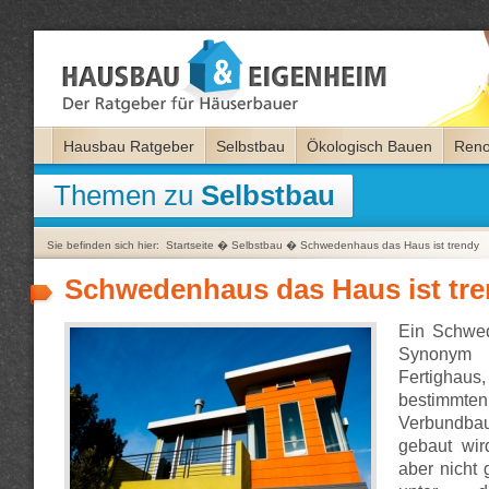
Hausbau Ratgeber
Selbstbau
Ökologisch Bauen
Reno
Themen zu
Selbstbau
Sie befinden sich hier:
Startseite
�
Selbstbau
�
Schwedenhaus das Haus ist trendy
Schwedenhaus das Haus ist tr
Ein Schwed
Synonym g
Fertighau
bestimmten
Verbundba
gebaut wird
aber nicht 