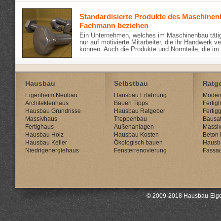
Standardisierte Produkte des Maschine
Fachmann beziehen
Ein Unternehmen, welches im Maschinenbau tätig 
nur auf motivierte Mitarbeiter, die ihr Handwerk v
können. Auch die Produkte und Normteile, die im
Hausbau
Selbstbau
Ratg
Eigenheim Neubau
Hausbau Erfahrung
Modern
Architektenhaus
Bauen Tipps
Fertig
Hausbau Grundrisse
Hausbau Ratgeber
Fertig
Massivhaus
Treppenbau
Bausat
Fertighaus
Außenanlagen
Massi
Hausbau Holz
Hausbau Kosten
Beton 
Hausbau Keller
Ökologisch bauen
Hausb
Niedrigenergiehaus
Fensterrenovierung
Fassa
© 2009-2018 Hausbau-Eige