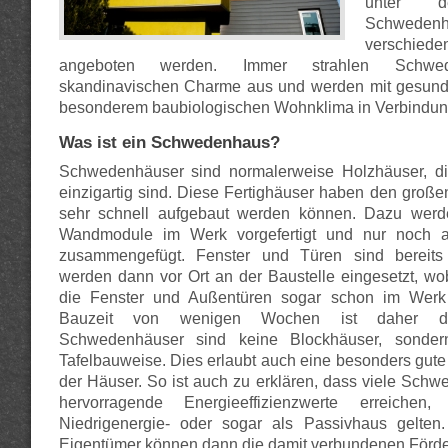
unter d
Schwed
verschiede
angeboten werden. Immer strahlen Schwe
skandinavischen Charme aus und werden mit gesun
besonderem baubiologischen Wohnklima in Verbindung
Was ist ein Schwedenhaus?
Schwedenhäuser sind normalerweise Holzhäuser, die
einzigartig sind. Diese Fertighäuser haben den großen
sehr schnell aufgebaut werden können. Dazu werd
Wandmodule im Werk vorgefertigt und nur noch a
zusammengefügt. Fenster und Türen sind bereits
werden dann vor Ort an der Baustelle eingesetzt, wob
die Fenster und Außentüren sogar schon im Werk
Bauzeit von wenigen Wochen ist daher dur
Schwedenhäuser sind keine Blockhäuser, sonder
Tafelbauweise. Dies erlaubt auch eine besonders g
der Häuser. So ist auch zu erklären, dass viele Schw
hervorragende Energieeffizienzwerte erreiche
Niedrigenergie- oder sogar als Passivhaus gelten.
Eigentümer können dann die damit verbundenen Förde