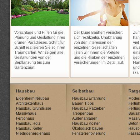
Vorschläge und Hilfen für die
Der kluge Bauherr versichert
Zum
Planung und Gestaltung Ihres
sich rechtzeitig. Unabhängig
han
grünen Paradieses. Schritt für
von den Interessen der
viel
Schritt realisieren Sie so Ihren
einzelnen Gesellschaften
müs
Traumgarten. Wir zeigen alle
listen wir Ihnen die Vorteile
ein
Gestaltungen von der
und die Risiken der einzelnen
gebe
Bepflanzung bis zum
Versicherungen im Detail auf.
Han
Gartenzaun.
und
(7).
Hausbau
Selbstbau
Ratg
Eigenheim Neubau
Hausbau Erfahrung
Modern
Architektenhaus
Bauen Tipps
Fertig
Hausbau Grundrisse
Hausbau Ratgeber
Fertig
Massivhaus
Treppenbau
Bausat
Fertighaus
Außenanlagen
Massi
Hausbau Holz
Hausbau Kosten
Beton 
Hausbau Keller
Ökologisch bauen
Hausb
Niedrigenergiehaus
Fensterrenovierung
Fassa