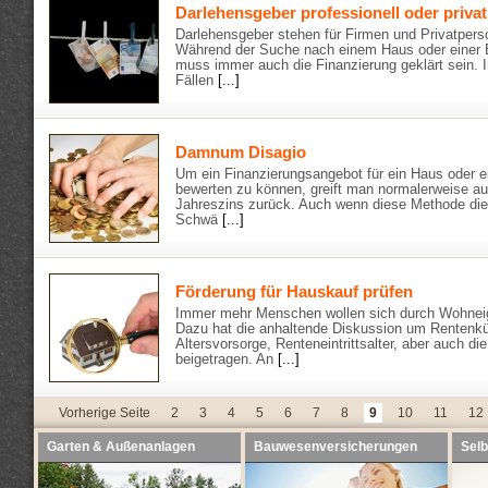
Darlehensgeber professionell oder privat
Darlehensgeber stehen für Firmen und Privatpers
Während der Suche nach einem Haus oder einer
muss immer auch die Finanzierung geklärt sein. I
Fällen
[...]
Damnum Disagio
Um ein Finanzierungsangebot für ein Haus oder
bewerten zu können, greift man normalerweise auf
Jahreszins zurück. Auch wenn diese Methode die
Schwä
[...]
Förderung für Hauskauf prüfen
Immer mehr Menschen wollen sich durch Wohnei
Dazu hat die anhaltende Diskussion um Rentenkü
Altersvorsorge, Renteneintrittsalter, aber auch di
beigetragen. An
[...]
Vorherige Seite
2
3
4
5
6
7
8
9
10
11
12
Garten & Außenanlagen
Bauwesenversicherungen
Selb