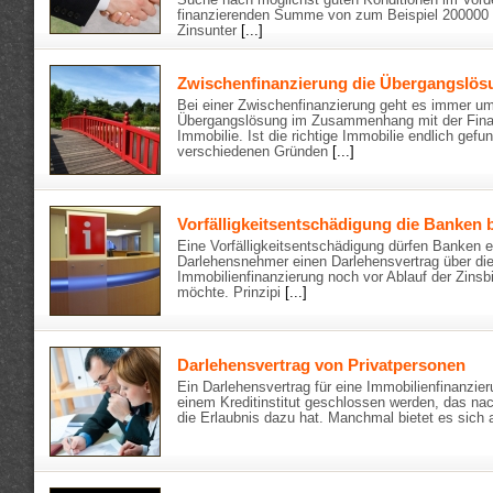
Suche nach möglichst guten Konditionen im Vorde
finanzierenden Summe von zum Beispiel 200000 
Zinsunter
[...]
Zwischenfinanzierung die Übergangslösu
Bei einer Zwischenfinanzierung geht es immer um
Übergangslösung im Zusammenhang mit der Finan
Immobilie. Ist die richtige Immobilie endlich gef
verschiedenen Gründen
[...]
Vorfälligkeitsentschädigung die Banken b
Eine Vorfälligkeitsentschädigung dürfen Banken 
Darlehensnehmer einen Darlehensvertrag über di
Immobilienfinanzierung noch vor Ablauf der Zinsb
möchte. Prinzipi
[...]
Darlehensvertrag von Privatpersonen
Ein Darlehensvertrag für eine Immobilienfinanzier
einem Kreditinstitut geschlossen werden, das na
die Erlaubnis dazu hat. Manchmal bietet es sich